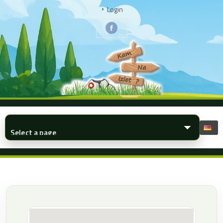
Login
▾