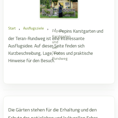
Start
Ausflugsziele
Pepins Karstgarten und
Pepins
Karstgarten
der Teran-Rundweg ist eine interessante
und
Ausflugsidee. Auf dieser Seite finden sich
der
Kurzbeschreibung, Lage, Fotos und praktische
Teran-
Rundweg
Hinweise für den Besuch.
Die Gärten stehen für die Erhaltung und den
Schutz des natürlichen und kulturellen Erbes