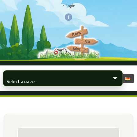
Login
▾