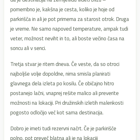
pomembno je, kakšna je cesta, koliko je hoje od
parkirišča in ali je pot primerna za starost otrok. Druga
je vreme. Ne samo napoved temperature, ampak tudi
veter, možnost neviht in to, ali boste večino časa na
soncu ali v senci.
Tretja stvar je ritem dneva. Če veste, da so otroci
najboljše volje dopoldne, nima smisla planirati
glavnega dela izleta po kosilu. Če običajno hitro
postanejo lačni, vnaprej rešite malico ali preverite
možnosti na lokaciji. Pri družinskih izletih malenkosti
pogosto odločijo več kot sama destinacija.
Dobro je imeti tudi rezervni načrt. Če je parkirišče
polno, pot preveč blatna ali je na lokaciji