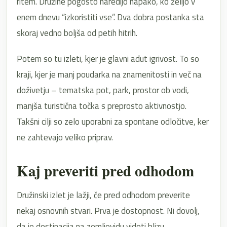
ritem. Družine pogosto naredijo napako, ko želijo v
enem dnevu “izkoristiti vse”. Dva dobra postanka sta
skoraj vedno boljša od petih hitrih.
Potem so tu izleti, kjer je glavni adut igrivost. To so
kraji, kjer je manj poudarka na znamenitosti in več na
doživetju – tematska pot, park, prostor ob vodi,
manjša turistična točka s preprosto aktivnostjo.
Takšni cilji so zelo uporabni za spontane odločitve, ker
ne zahtevajo veliko priprav.
Kaj preveriti pred odhodom
Družinski izlet je lažji, če pred odhodom preverite
nekaj osnovnih stvari. Prva je dostopnost. Ni dovolj,
da je destinacija na zemljevidu videti blizu –