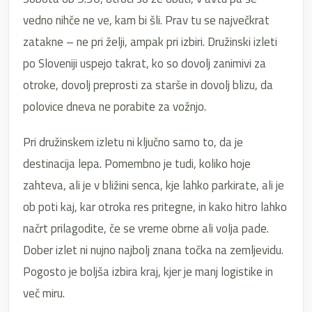
vedno nihče ne ve, kam bi šli. Prav tu se največkrat
zatakne – ne pri želji, ampak pri izbiri. Družinski izleti
po Sloveniji uspejo takrat, ko so dovolj zanimivi za
otroke, dovolj preprosti za starše in dovolj blizu, da
polovice dneva ne porabite za vožnjo.
Pri družinskem izletu ni ključno samo to, da je
destinacija lepa. Pomembno je tudi, koliko hoje
zahteva, ali je v bližini senca, kje lahko parkirate, ali je
ob poti kaj, kar otroka res pritegne, in kako hitro lahko
načrt prilagodite, če se vreme obrne ali volja pade.
Dober izlet ni nujno najbolj znana točka na zemljevidu.
Pogosto je boljša izbira kraj, kjer je manj logistike in
več miru.