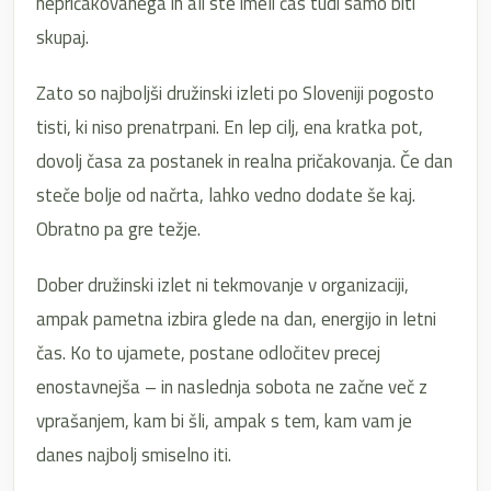
nepričakovanega in ali ste imeli čas tudi samo biti
skupaj.
Zato so najboljši družinski izleti po Sloveniji pogosto
tisti, ki niso prenatrpani. En lep cilj, ena kratka pot,
dovolj časa za postanek in realna pričakovanja. Če dan
steče bolje od načrta, lahko vedno dodate še kaj.
Obratno pa gre težje.
Dober družinski izlet ni tekmovanje v organizaciji,
ampak pametna izbira glede na dan, energijo in letni
čas. Ko to ujamete, postane odločitev precej
enostavnejša – in naslednja sobota ne začne več z
vprašanjem, kam bi šli, ampak s tem, kam vam je
danes najbolj smiselno iti.