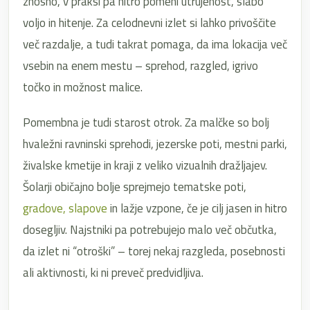
znosno, v praksi pa hitro pomeni utrujenost, slabo
voljo in hitenje. Za celodnevni izlet si lahko privoščite
več razdalje, a tudi takrat pomaga, da ima lokacija več
vsebin na enem mestu – sprehod, razgled, igrivo
točko in možnost malice.
Pomembna je tudi starost otrok. Za malčke so bolj
hvaležni ravninski sprehodi, jezerske poti, mestni parki,
živalske kmetije in kraji z veliko vizualnih dražljajev.
Šolarji običajno bolje sprejmejo tematske poti,
gradove, slapove
in lažje vzpone, če je cilj jasen in hitro
dosegljiv. Najstniki pa potrebujejo malo več občutka,
da izlet ni “otroški” – torej nekaj razgleda, posebnosti
ali aktivnosti, ki ni preveč predvidljiva.