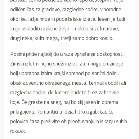
odličen čas za gradove, razgledne točke, vinorodne
okoliše, lažje hribe in podeželske izlete. Jeseni je tudi
lažje uskladiti različne želje – nekdo si želi narave,
drugi nekaj kulturnega, tretji samo dobro kosilo.
Pozimi pride najbolj do izraza vprašanje dostopnosti.
Zimski izlet ni nujno snežni izlet. Za mnoge družine je
bolj uporabna izbira krajši sprehod po sončni dolini,
obisk adventno okrašenega mesta, termalni oddih ali
razgledna točka, do katere pridete brez zahtevne
hoje. Če greste na sneg, naj bo cilj jasen in oprema
prilagojena. Romantična ideja hitro izgubi čar, če
polovico časa preživite ob preobuvanju in iskanju suhih
rokavic.