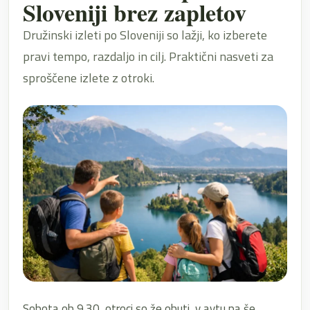
Sloveniji brez zapletov
Družinski izleti po Sloveniji so lažji, ko izberete
pravi tempo, razdaljo in cilj. Praktični nasveti za
sproščene izlete z otroki.
Sobota ob 9.30, otroci so že obuti, v avtu pa še