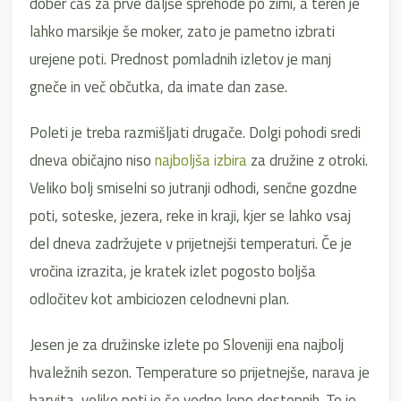
dober čas za prve daljše sprehode po zimi, a teren je
lahko marsikje še moker, zato je pametno izbrati
urejene poti. Prednost pomladnih izletov je manj
gneče in več občutka, da imate dan zase.
Poleti je treba razmišljati drugače. Dolgi pohodi sredi
dneva običajno niso
najboljša izbira
za družine z otroki.
Veliko bolj smiselni so jutranji odhodi, senčne gozdne
poti, soteske, jezera, reke in kraji, kjer se lahko vsaj
del dneva zadržujete v prijetnejši temperaturi. Če je
vročina izrazita, je kratek izlet pogosto boljša
odločitev kot ambiciozen celodnevni plan.
Jesen je za družinske izlete po Sloveniji ena najbolj
hvaležnih sezon. Temperature so prijetnejše, narava je
barvita, veliko poti je še vedno lepo dostopnih. To je