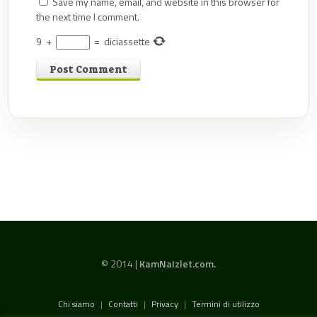
Save my name, email, and website in this browser for
the next time I comment.
9
+
=
diciassette
© 2014 |
KamNaIzlet.com.
Chi siamo
|
Contatti
|
Privacy
|
Termini di utilizzo