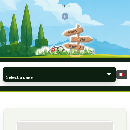
Login
▾