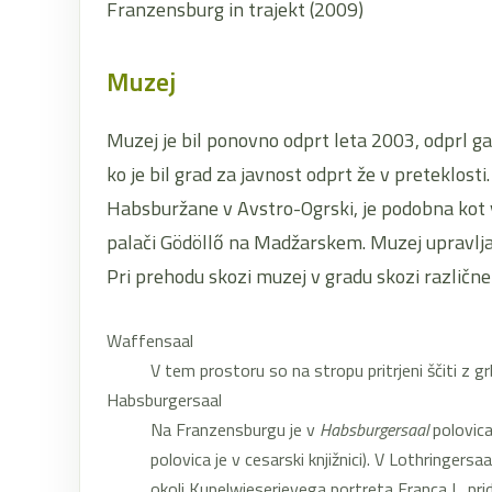
Franzensburg in trajekt (2009)
Muzej
Muzej je bil ponovno odprt leta 2003, odprl 
ko je bil grad za javnost odprt že v preteklosti
Habsburžane v Avstro-Ogrski, je podobna kot 
palači Gödöllő na Madžarskem. Muzej upravlja 
Pri prehodu skozi muzej v gradu skozi različne
Waffensaal
V tem prostoru so na stropu pritrjeni ščiti z grb
Habsburgersaal
Na Franzensburgu je v
Habsburgersaal
polovica
polovica je v cesarski knjižnici). V Lothringersa
okoli Kupelwieserjevega portreta Franca I., pr