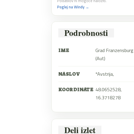
Podatkov ni mogoče naložiti.
Poglej na Windy →
Podrobnosti
Grad Franzensburg
IME
(Aut)
*Avstrija,
NASLOV
48.0652528,
KOORDINATE
16.3718278
Deli izlet