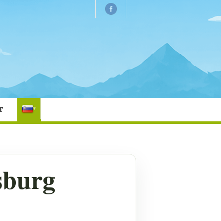
T
▾
sburg