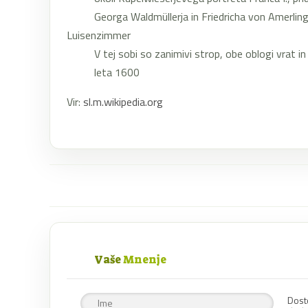
Georga Waldmüllerja in Friedricha von Amerling
Luisenzimmer
V tej sobi so zanimivi strop, obe oblogi vrat i
leta 1600
Vir:
sl.m.wikipedia.org
Vaše
Mnenje
Dost