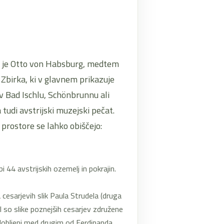
ga je Otto von Habsburg, medtem
. Zbirka, ki v glavnem prikazuje
v Bad Ischlu, Schönbrunnu ali
tudi avstrijski muzejski pečat.
 prostore se lahko obiščejo:
i 44 avstrijskih ozemelj in pokrajin.
 cesarjevih slik Paula Strudela (druga
al so slike poznejših cesarjev združene
idobljeni med drugim od Ferdinanda