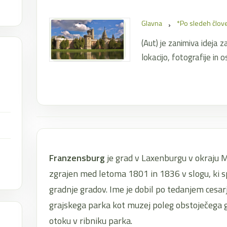
Glavna
*Po sledeh člove
(Aut) je zanimiva ideja z
lokacijo, fotografije in 
Franzensburg
je grad v Laxenburgu v okraju Möd
zgrajen med letoma 1801 in 1836 v slogu, ki s
gradnje gradov. Ime je dobil po tedanjem cesarju
grajskega parka kot muzej poleg obstoječeg
otoku v ribniku parka.