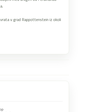
a.
n vrata v grad Rappottenstein iz okoli
op