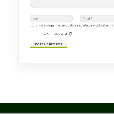
Shrani moje ime, e-pošto in spletišče v ta brskalnik
+
5
=
štirinajst