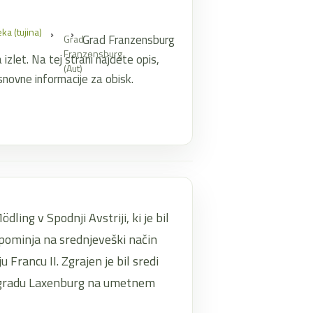
ka (tujina)
Grad Franzensburg
Grad
Franzensburg
a izlet. Na tej strani najdete opis,
(Aut)
osnovne informacije za obisk.
ling v Spodnji Avstriji, ki je bil
pominja na srednjeveški način
 Francu II. Zgrajen je bil sredi
a gradu Laxenburg na umetnem