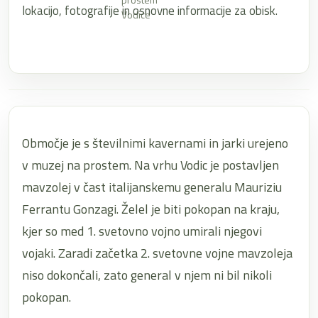
lokacijo, fotografije in osnovne informacije za obisk.
Vodice
Območje je s številnimi kavernami in jarki urejeno
v muzej na prostem. Na vrhu Vodic je postavljen
mavzolej v čast italijanskemu generalu Mauriziu
Ferrantu Gonzagi. Želel je biti pokopan na kraju,
kjer so med 1. svetovno vojno umirali njegovi
vojaki. Zaradi začetka 2. svetovne vojne mavzoleja
niso dokončali, zato general v njem ni bil nikoli
pokopan.