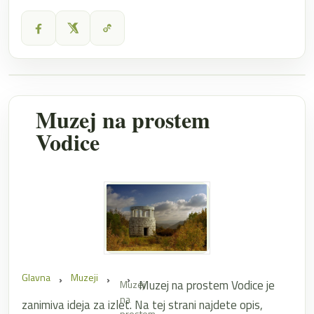
Muzej na prostem
Vodice
Glavna
Muzeji
Muzej na prostem Vodice je
Muzej
na
zanimiva ideja za izlet. Na tej strani najdete opis,
prostem