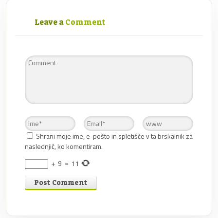
Leave a
Comment
Shrani moje ime, e-pošto in spletišče v ta brskalnik za
naslednjič, ko komentiram.
+
9
=
11