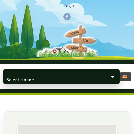
Login
▾