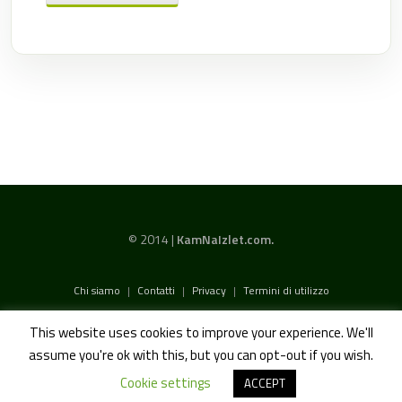
© 2014 |
KamNaIzlet.com.
Chi siamo
|
Contatti
|
Privacy
|
Termini di utilizzo
This website uses cookies to improve your experience. We'll
assume you're ok with this, but you can opt-out if you wish.
Cookie settings
ACCEPT