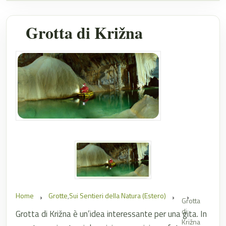
Grotta di Križna
Home
Grotte
,
Sui Sentieri della Natura (Estero)
Grotta
di
Grotta di Križna è un’idea interessante per una gita. In
Križna