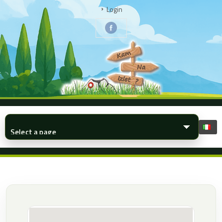
Login
▾