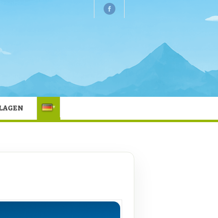
HLAGEN
▾