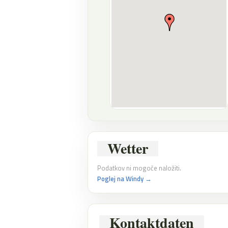
Wetter
Podatkov ni mogoče naložiti.
Poglej na Windy →
Kontaktdaten