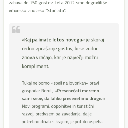
zabava do 150 gostov. Leta 2012 smo dogradili še
vrhunsko vinoteko “Star’ ata”.
»
Kaj pa imate letos novega
« je skoraj
redno vprašanje gostov, ki se vedno
znova vračajo, kar je največji možni
kompliment.
Tukaj ne bomo »spali na lovorikah« pravi
gospodar Borut, »
Presenečati moremo
sami sebe, da lahko presenetimo druge.
«
Novi programi, dopolnitve in turistični
razvoj, predvsem pa zavedanje, da je
potrebno dihati s krajem, je pot do uspeha.