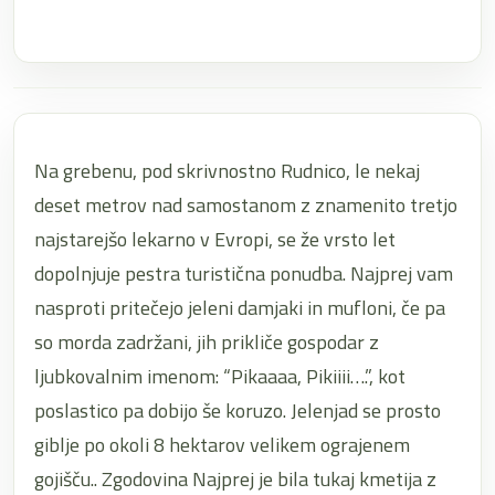
Na grebenu, pod skrivnostno Rudnico, le nekaj
deset metrov nad samostanom z znamenito tretjo
najstarejšo lekarno v Evropi, se že vrsto let
dopolnjuje pestra turistična ponudba. Najprej vam
nasproti pritečejo jeleni damjaki in mufloni, če pa
so morda zadržani, jih prikliče gospodar z
ljubkovalnim imenom: “Pikaaaa, Pikiiii….”, kot
poslastico pa dobijo še koruzo. Jelenjad se prosto
giblje po okoli 8 hektarov velikem ograjenem
gojišču.. Zgodovina Najprej je bila tukaj kmetija z