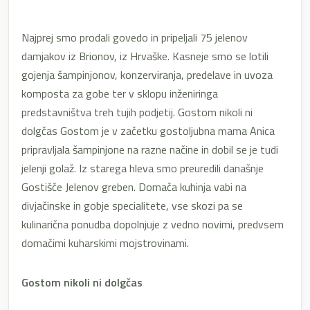
Najprej smo prodali govedo in pripeljali 75 jelenov
damjakov iz Brionov, iz Hrvaške. Kasneje smo se lotili
gojenja šampinjonov, konzerviranja, predelave in uvoza
komposta za gobe ter v sklopu inženiringa
predstavništva treh tujih podjetij. Gostom nikoli ni
dolgčas Gostom je v začetku gostoljubna mama Anica
pripravljala šampinjone na razne načine in dobil se je tudi
jelenji golaž. Iz starega hleva smo preuredili današnje
Gostišče Jelenov greben. Domača kuhinja vabi na
divjačinske in gobje specialitete, vse skozi pa se
kulinarična ponudba dopolnjuje z vedno novimi, predvsem
domačimi kuharskimi mojstrovinami.
Gostom nikoli ni dolgčas