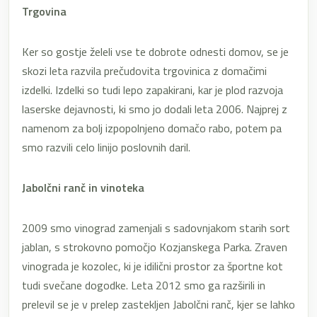
Trgovina
Ker so gostje želeli vse te dobrote odnesti domov, se je
skozi leta razvila prečudovita trgovinica z domačimi
izdelki. Izdelki so tudi lepo zapakirani, kar je plod razvoja
laserske dejavnosti, ki smo jo dodali leta 2006. Najprej z
namenom za bolj izpopolnjeno domačo rabo, potem pa
smo razvili celo linijo poslovnih daril.
Jabolčni ranč in vinoteka
2009 smo vinograd zamenjali s sadovnjakom starih sort
jablan, s strokovno pomočjo Kozjanskega Parka. Zraven
vinograda je kozolec, ki je idilični prostor za športne kot
tudi svečane dogodke. Leta 2012 smo ga razširili in
prelevil se je v prelep zastekljen Jabolčni ranč, kjer se lahko