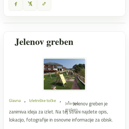
Jelenov greben
Glavna
Izletniške točke
Jelenov greben je
Jelenov
greben
zanimiva ideja za izlet. Na tej strani najdete opis,
lokacijo, fotografije in osnovne informacije za obisk.