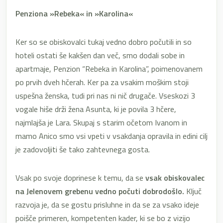
Penziona »Rebeka« in »Karolina«
Ker so se obiskovalci tukaj vedno dobro počutili in so
hoteli ostati še kakšen dan več, smo dodali sobe in
apartmaje, Penzion “Rebeka in Karolina”, poimenovanem
po prvih dveh hčerah. Ker pa za vsakim moškim stoji
uspešna ženska, tudi pri nas ni nič drugače. Vseskozi 3
vogale hiše drži žena Asunta, ki je povila 3 hčere,
najmlajša je Lara. Skupaj s starim očetom Ivanom in
mamo Anico smo vsi vpeti v vsakdanja opravila in edini cilj
je zadovoljiti še tako zahtevnega gosta.
Vsak po svoje doprinese k temu, da se
vsak obiskovalec
na Jelenovem grebenu vedno počuti dobrodošlo.
Ključ
razvoja je, da se gostu prisluhne in da se za vsako ideje
poišče primeren, kompetenten kader, ki se bo z vizijo