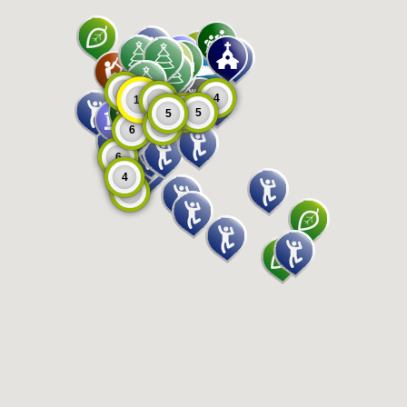
8
4
11
9
5
5
5
6
6
6
4
8