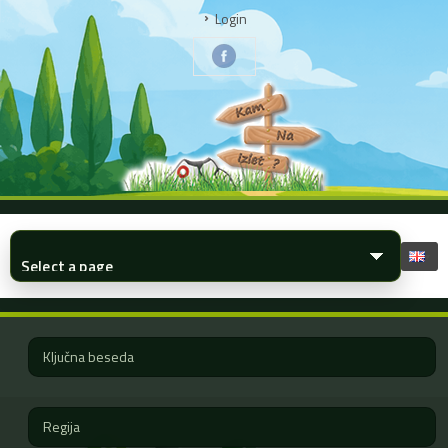
Login
▾