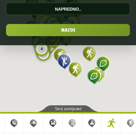
NAPREDNO..
8
4
11
9
5
5
5
6
6
6
4
8
Skrij zemljevid