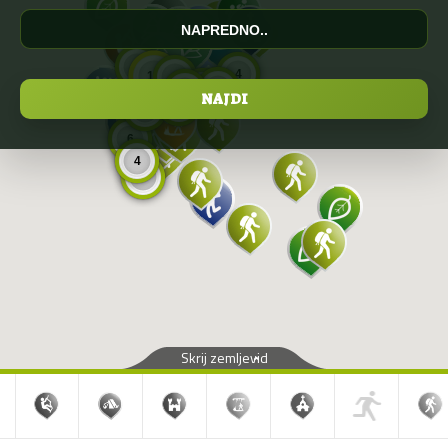
NAPREDNO..
8
4
11
9
5
5
5
6
6
6
4
8
Skrij zemljevid